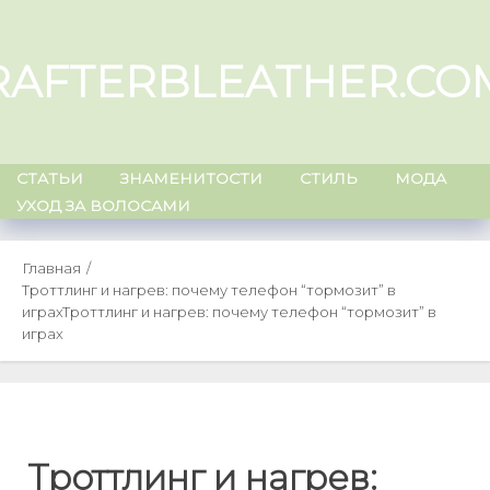
Skip
to
RAFTERBLEATHER.CO
content
СТАТЬИ
ЗНАМЕНИТОСТИ
СТИЛЬ
МОДА
УХОД ЗА ВОЛОСАМИ
Главная
Троттлинг и нагрев: почему телефон “тормозит” в
играх
Троттлинг и нагрев: почему телефон “тормозит” в
играх
Троттлинг и нагрев: