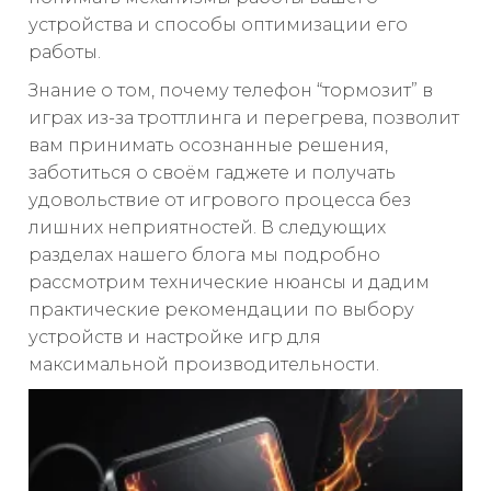
устройства и способы оптимизации его
работы.
Знание о том, почему телефон “тормозит” в
играх из-за троттлинга и перегрева, позволит
вам принимать осознанные решения,
заботиться о своём гаджете и получать
удовольствие от игрового процесса без
лишних неприятностей. В следующих
разделах нашего блога мы подробно
рассмотрим технические нюансы и дадим
практические рекомендации по выбору
устройств и настройке игр для
максимальной производительности.