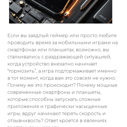
Если вы заядлый геймер или просто любите
проводить время за мобильными играми на
смартфонах или планшетах, возможно, вы
сталкивались с раздражающей ситуацией,
когда устройство внезапно начинает
“тормозить”, а игра подтормаживает именно
в тот момент, когда вам это совсем не нужно.
Почему же это происходит? Почему мощные
современные смартфоны и планшеты,
которые способны запускать сложные
приложения и графически насыщенные
игры, вдруг начинают терять скорость и
отзывчивость? Ответ кроется в явлениях