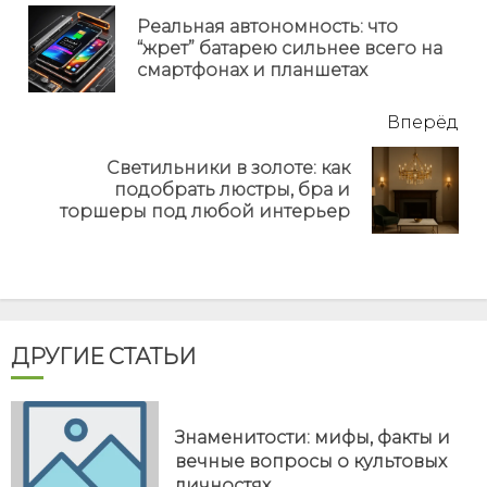
еще
Реальная автономность: что
Пр
“жрет” батарею сильнее всего на
но
смартфонах и планшетах
Вперёд
Светильники в золоте: как
Next
подобрать люстры, бра и
post:
торшеры под любой интерьер
ДРУГИЕ СТАТЬИ
Знаменитости: мифы, факты и
вечные вопросы о культовых
личностях