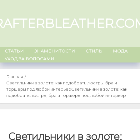
Skip
to
RAFTERBLEATHER.CO
content
СТАТЬИ
ЗНАМЕНИТОСТИ
СТИЛЬ
МОДА
УХОД ЗА ВОЛОСАМИ
Главная
Светильники в золоте: как подобрать люстры, бра и
торшеры под любой интерьер
Светильники в золоте: как
подобрать люстры, бра и торшеры под любой интерьер
Светильники в золоте: