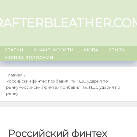
Skip
to
RAFTERBLEATHER.CO
content
СТАТЬИ
ЗНАМЕНИТОСТИ
МОДА
СТИЛЬ
УХОД ЗА ВОЛОСАМИ
Главная
Российский финтех прибавил 11%. НДС ударил по
рынку
Российский финтех прибавил 11%. НДС ударил по
рынку
Российский финтех