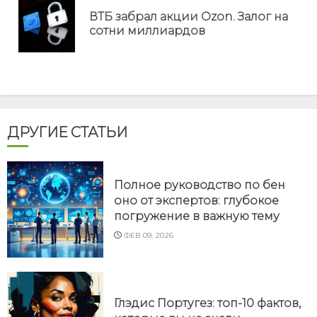
еще
ВТБ забрал акции Ozon. Залог на
Пр
сотни миллиардов
но
ДРУГИЕ СТАТЬИ
Полное руководство по бен
оно от экспертов: глубокое
погружение в важную тему
ФЕВ 09, 2026
Глэдис Португез: топ-10 фактов,