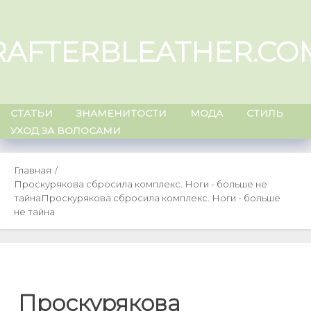
Skip
to
RAFTERBLEATHER.CO
content
СТАТЬИ
ЗНАМЕНИТОСТИ
МОДА
СТИЛЬ
УХОД ЗА ВОЛОСАМИ
Главная
Проскурякова сбросила комплекс. Ноги - больше не
тайна
Проскурякова сбросила комплекс. Ноги - больше
не тайна
Проскурякова