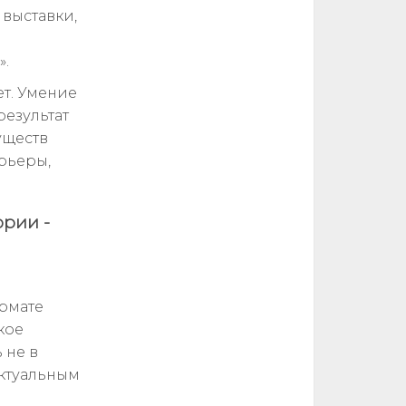
выставки,
о
».
т. Умение
результат
уществ
ерьеры,
ории -
ормате
кое
 не в
актуальным