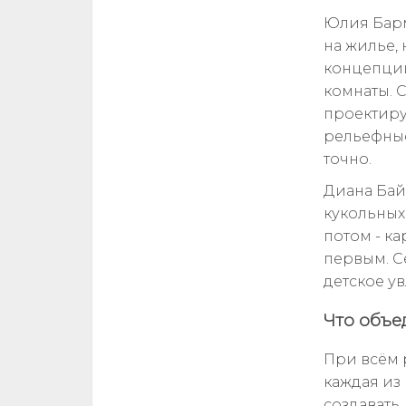
Юлия Барм
на жилье,
концепции
комнаты. С
проектиру
рельефные
точно.
Диана Бай
кукольных
потом - к
первым. С
детское у
Что объе
При всём 
каждая из
создавать,