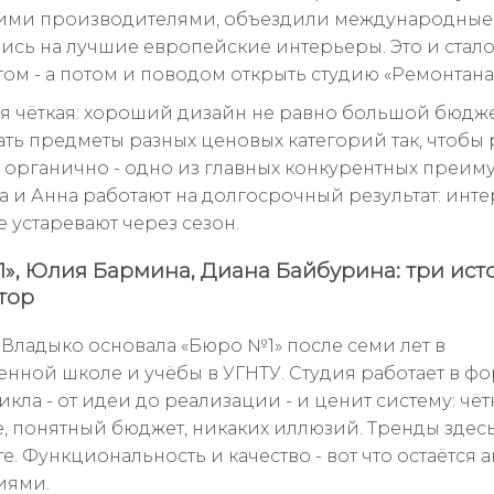
ими производителями, объездили международные 
ись на лучшие европейские интерьеры. Это и стал
ом - а потом и поводом открыть студию «Ремонтана
я чёткая: хороший дизайн не равно большой бюдже
ть предметы разных ценовых категорий так, чтобы 
 органично - одно из главных конкурентных преим
на и Анна работают на долгосрочный результат: инт
 устаревают через сезон.
», Юлия Бармина, Диана Байбурина: три ист
тор
 Владыко основала «Бюро №1» после семи лет в
енной школе и учёбы в УГНТУ. Студия работает в ф
кла - от идеи до реализации - и ценит систему: чёт
е, понятный бюджет, никаких иллюзий. Тренды здесь
. Функциональность и качество - вот что остаётся 
иями.