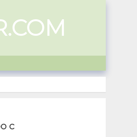
R.COM
о с