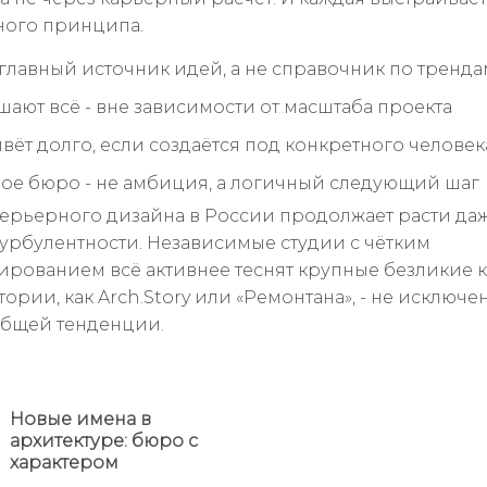
ного принципа.
- главный источник идей, а не справочник по тренда
шают всё - вне зависимости от масштаба проекта
вёт долго, если создаётся под конкретного человек
ое бюро - не амбиция, а логичный следующий шаг
ерьерного дизайна в России продолжает расти даж
турбулентности. Независимые студии с чётким
рованием всё активнее теснят крупные безликие 
тории, как Arch.Story или «Ремонтана», - не исключен
бщей тенденции.
Новые имена в
Предыдущая
архитектуре: бюро с
новость
характером