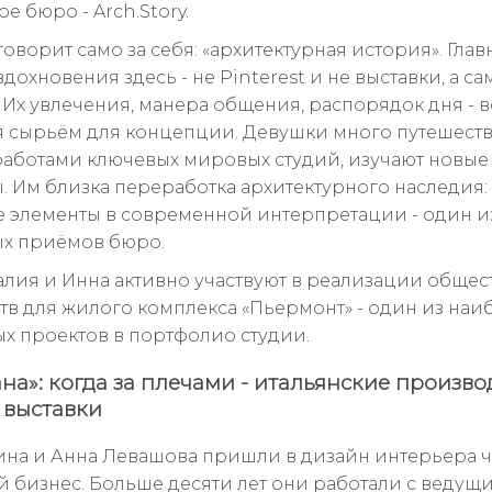
е бюро - Arch.Story.
оворит само за себя: «архитектурная история». Гла
дохновения здесь - не Pinterest и не выставки, а са
 Их увлечения, манера общения, распорядок дня - в
я сырьём для концепции. Девушки много путешеств
 работами ключевых мировых студий, изучают новые
. Им близка переработка архитектурного наследия:
 элементы в современной интерпретации - один и
х приёмов бюро.
алия и Инна активно участвуют в реализации обще
тв для жилого комплекса «Пьермонт» - один из наи
х проектов в портфолио студии.
на»: когда за плечами - итальянские произво
 выставки
ина и Анна Левашова пришли в дизайн интерьера 
 бизнес. Больше десяти лет они работали с ведущ