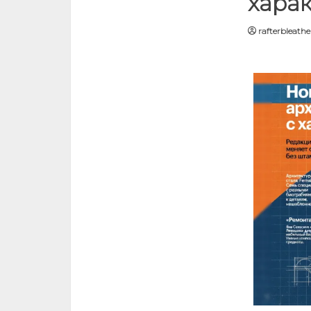
хара
rafterbleath