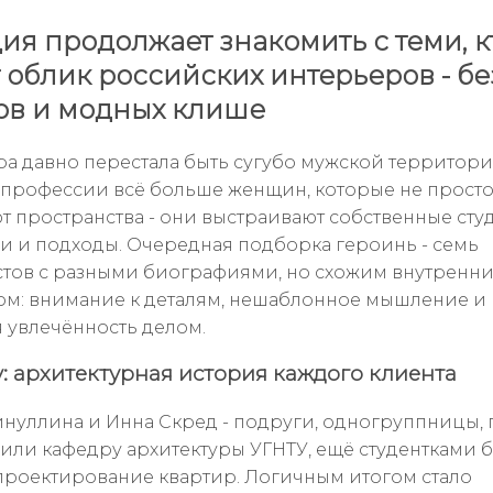
ия продолжает знакомить с теми, к
 облик российских интерьеров - бе
в и модных клише
ра давно перестала быть сугубо мужской территори
 профессии всё больше женщин, которые не прост
 пространства - они выстраивают собственные сту
 и подходы. Очередная подборка героинь - семь
тов с разными биографиями, но схожим внутренн
ом: внимание к деталям, нешаблонное мышление и
 увлечённость делом.
ry: архитектурная история каждого клиента
йнуллина и Инна Скред - подруги, одногруппницы, 
или кафедру архитектуры УГНТУ, ещё студентками 
 проектирование квартир. Логичным итогом стало