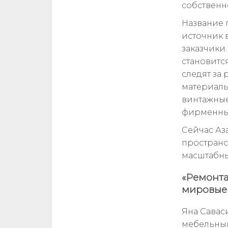
собственно
Название г
источник в
заказчики.
становитс
следят за
материалы
винтажные
фирменны
Сейчас Аз
пространс
масштабны
«Ремонта
мировые
Яна Савас
мебельный