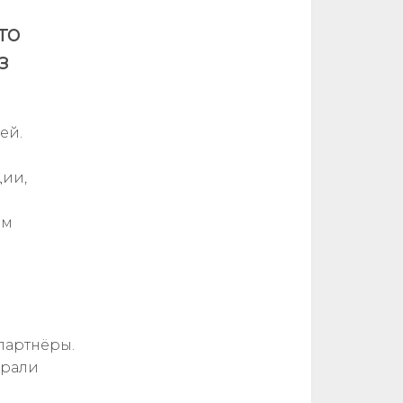
то
з
ей.
о
дии,
им
партнёры.
брали