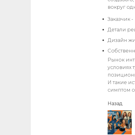
вокруг од
Заказчик 
Детали ре
Дизайн жи
Собственн
Рынок инт
условиях 
позициони
И такие ис
симптом о
читать
Назад
еще