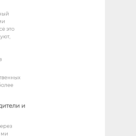
вный
ми
сё это
уют,
з
ственных
более
дители и
через
ими