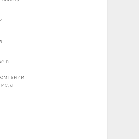
м
а
е в
компании.
ие, а