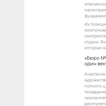
итальянск
насмотрел
фундамент
Их позици
компонова
смотрелся
студии. Я
которые не
«Бюро №1
один век
Анастасия
художеств
полного ци
техзадани
приоритете
десятилет