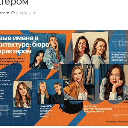
ктером
er.com
ИЮЛ 07, 2026