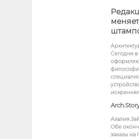
Редакц
меняет
штампо
Архитекту
Сегодня в
оформляют
философии
специалис
устройств
искренняя
Arch.Sto
Азалия За
Обе оконч
заказы на