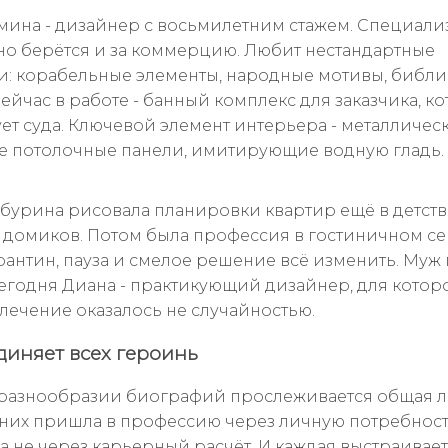
ина - дизайнер с восьмилетним стажем. Специали
 но берётся и за коммерцию. Любит нестандартные
: корабельные элементы, народные мотивы, библ
ейчас в работе - банный комплекс для заказчика, к
ет суда. Ключевой элемент интерьера - металличес
 потолочные панели, имитирующие водную гладь. 
бурина рисовала планировки квартир ещё в детстве
 домиков. Потом была профессия в гостиничном се
арантин, пауза и смелое решение всё изменить. Муж
егодня Диана - практикующий дизайнер, для котор
влечение оказалось не случайностью.
диняет всех героинь
разнообразии биографий прослеживается общая л
 них пришла в профессию через личную потребнос
 а не через карьерный расчёт. И каждая выстраивае