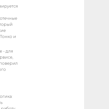
зируется
иотечные
оторый
кие
Тонко и
 - для
рвисе,
 поверил
ого
огика:
ть
т работу