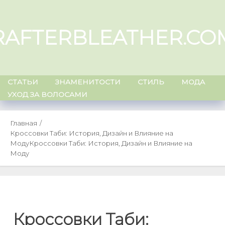
Skip
to
RAFTERBLEATHER.CO
content
СТАТЬИ
ЗНАМЕНИТОСТИ
СТИЛЬ
МОДА
УХОД ЗА ВОЛОСАМИ
Главная
Кроссовки Таби: История, Дизайн и Влияние на
Моду
Кроссовки Таби: История, Дизайн и Влияние на
Моду
Кроссовки Таби: