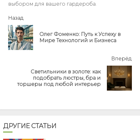
выбором для вашего гардероба.
читать
Назад
еще
Олег Фоменко: Путь к Успеху в
Пр
Мире Технологий и Бизнеса
но
Вперёд
Светильники в золоте: как
Next
подобрать люстры, бра и
post:
торшеры под любой интерьер
ДРУГИЕ СТАТЬИ