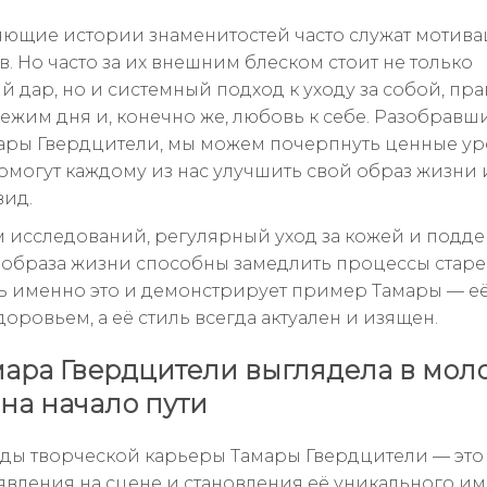
ющие истории знаменитостей часто служат мотива
. Но часто за их внешним блеском стоит не только
 дар, но и системный подход к уходу за собой, пр
режим дня и, конечно же, любовь к себе. Разобравш
ары Гвердцители, мы можем почерпнуть ценные ур
омогут каждому из нас улучшить свой образ жизни 
ид.
 исследований, регулярный уход за кожей и подд
 образа жизни способны замедлить процессы старе
дь именно это и демонстрирует пример Тамары — е
доровьем, а её стиль всегда актуален и изящен.
мара Гвердцители выглядела в моло
 на начало пути
ды творческой карьеры Тамары Гвердцители — это
явления на сцене и становления её уникального им