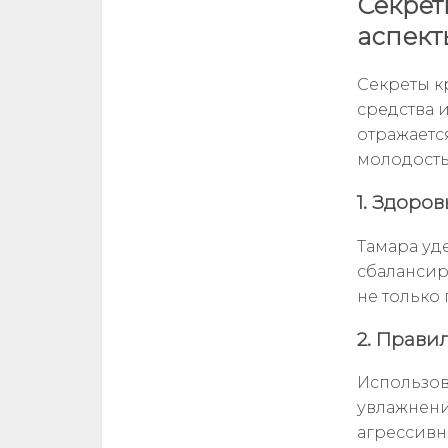
Секрет
аспект
Секреты к
средства и
отражаетс
молодость
1. Здоро
Тамара уд
сбалансир
не только 
2. Прави
Использов
увлажнени
агрессивн