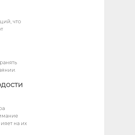
ций, что
от
ранять
аянии.
одости
ра
нимание
ияет на их