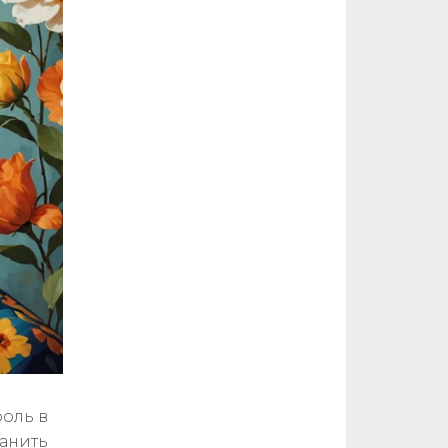
роль в
ранить