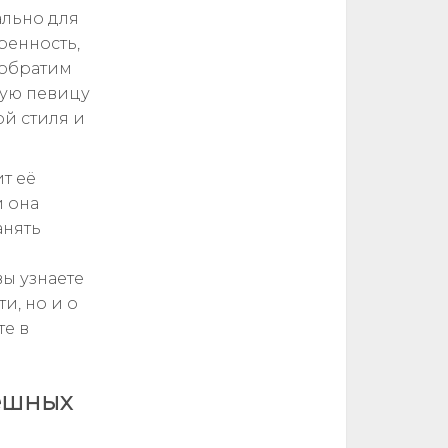
ально для
еренность,
 обратим
ную певицу
ой стиля и
т её
 она
анять
й
ы узнаете
и, но и о
те в
пешных