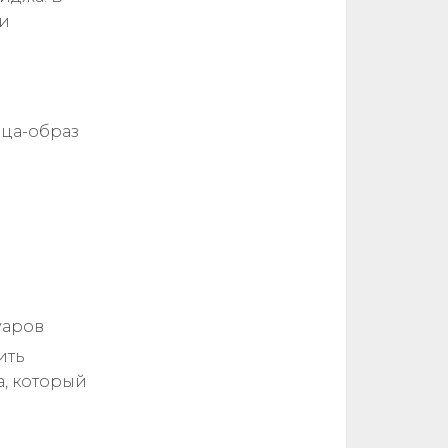
 и
ица-образ
уаров
ить
а, который