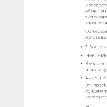
молодости
обаянием.
экстраваг
вдохновл
Фотографи
основывал
Забота о 
Минимализ
Выбор оде
индивиду
Аккуратно
Эти прост
фундамент
не теряет 