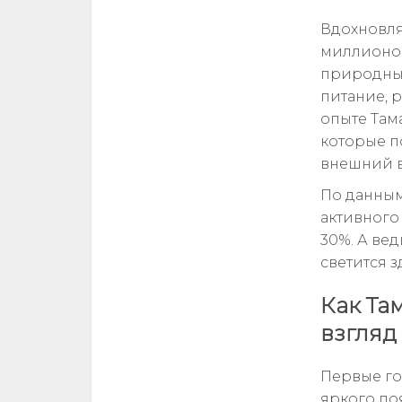
Вдохновля
миллионов
природный
питание, 
опыте Там
которые п
внешний в
По данным
активного
30%. А ве
светится з
Как Та
взгляд
Первые го
яркого по