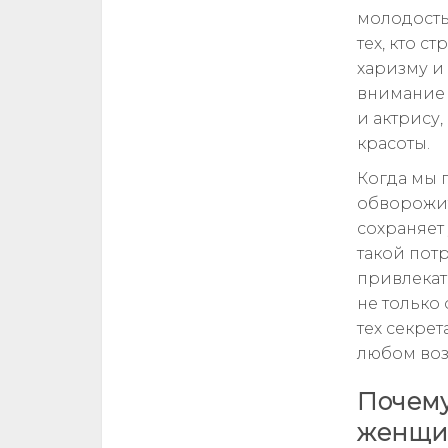
молодость
тех, кто с
харизму и
внимание 
и актрису
красоты.
Когда мы 
обворожит
сохраняет 
такой пот
привлекат
не только 
тех секрет
любом воз
Почему
женщи