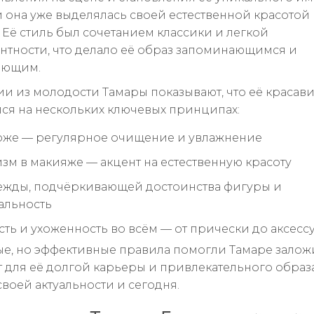
 она уже выделялась своей естественной красотой
 Её стиль был сочетанием классики и легкой
антности, что делало её образ запоминающимся и
яющим.
и из молодости Тамары показывают, что её красав
ся на нескольких ключевых принципах:
коже — регулярное очищение и увлажнение
м в макияже — акцент на естественную красоту
жды, подчёркивающей достоинства фигуры и
альность
сть и ухоженность во всём — от прически до аксесс
ые, но эффективные правила помогли Тамаре залож
 для её долгой карьеры и привлекательного образ
своей актуальности и сегодня.