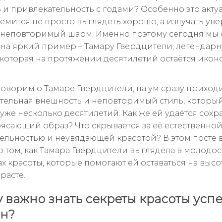
 и привлекательность с годами? Особенно это акту
тремится не просто выглядеть хорошо, а излучать ув
 неповторимый шарм. Именно поэтому сегодня мы
на яркий пример – Тамару Гвердцители, легендар
, которая на протяжении десятилетий остаётся икон
говорим о Тамаре Гвердцители, на ум сразу приходи
ельная внешность и неповторимый стиль, который
уже несколько десятилетий. Как же ей удаётся сохр
рясающий образ? Что скрывается за её естественно
ельностью и неувядающей красотой? В этом посте в
о том, как Тамара Гвердцители выглядела в молодост
ах красоты, которые помогают ей оставаться на высо
расте.
 важно знать секреты красоты ус
н?