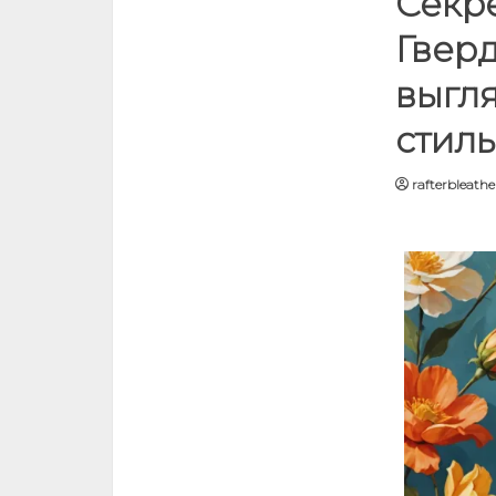
Секр
Гверд
выгля
стиль
rafterbleath