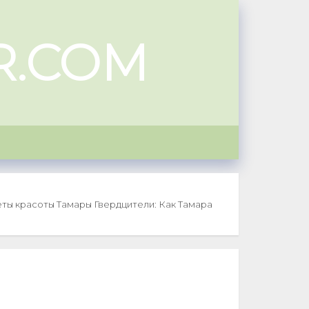
R.COM
ты красоты Тамары Гвердцители: Как Тамара