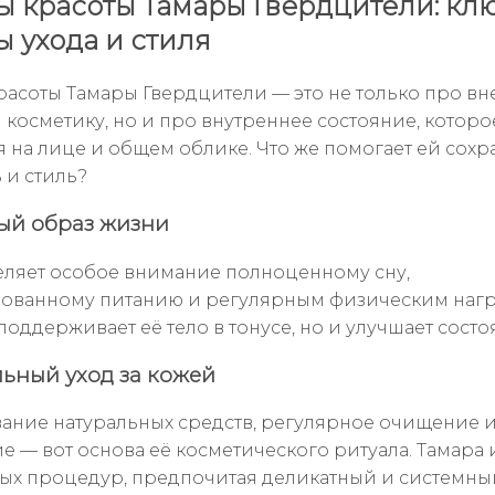
ы красоты Тамары Гвердцители: кл
ы ухода и стиля
расоты Тамары Гвердцители — это не только про в
 косметику, но и про внутреннее состояние, которо
я на лице и общем облике. Что же помогает ей сохр
 и стиль?
вый образ жизни
еляет особое внимание полноценному сну,
ованному питанию и регулярным физическим нагру
поддерживает её тело в тонусе, но и улучшает сост
льный уход за кожей
ание натуральных средств, регулярное очищение 
е — вот основа её косметического ритуала. Тамара 
ых процедур, предпочитая деликатный и системный