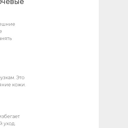
ючевые
нешние
е
анять
зкам. Это
ояние кожи.
и
избегает
 уход.