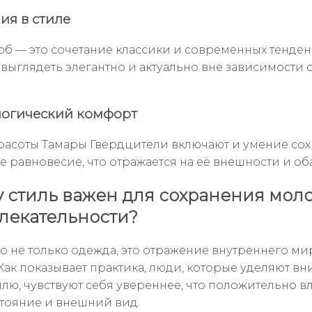
ия в стиле
об — это сочетание классики и современных тенден
 выглядеть элегантно и актуально вне зависимости 
логический комфорт
расоты Тамары Гвердцители включают и умение сох
е равновесие, что отражается на её внешности и об
 стиль важен для сохранения мол
лекательности?
то не только одежда, это отражение внутреннего ми
 Как показывает практика, люди, которые уделяют в
илю, чувствуют себя увереннее, что положительно вл
тояние и внешний вид.