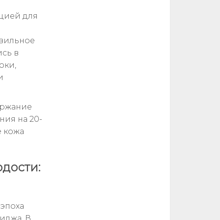
цией для
авильное
ись в
оки,
и
ержание
ния на 20-
ё кожа
дости:
 эпоха
иджа. В