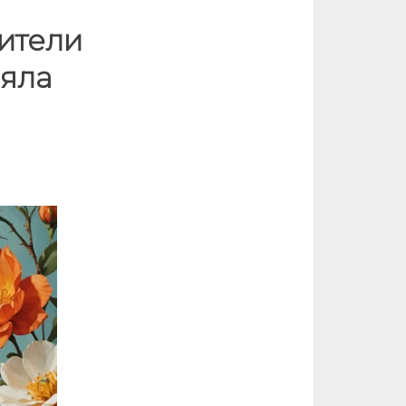
цители
няла