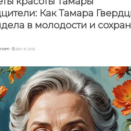
еты красоты Тамары
цители: Как Тамара Гверд
дела в молодости и сохра
er.com
ДЕК 10, 2025