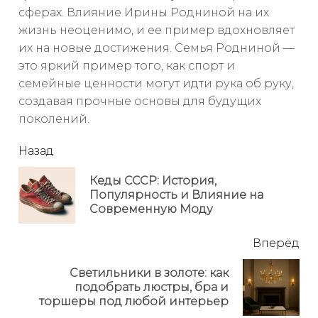
сферах. Влияние Ирины Родниной на их
жизнь неоценимо, и ее пример вдохновляет
их на новые достижения. Семья Родниной —
это яркий пример того, как спорт и
семейные ценности могут идти рука об руку,
создавая прочные основы для будущих
поколений.
читать
Назад
еще
Кеды СССР: История,
Пр
Популярность и Влияние на
но
Современную Моду
Вперёд
Светильники в золоте: как
Next
подобрать люстры, бра и
post:
торшеры под любой интерьер