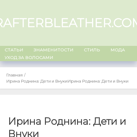
Skip
to
RAFTERBLEATHER.CO
content
СТАТЬИ
ЗНАМЕНИТОСТИ
СТИЛЬ
МОДА
УХОД ЗА ВОЛОСАМИ
Главная
Ирина Роднина: Дети и Внуки
Ирина Роднина: Дети и Внуки
Ирина Роднина: Дети и
Внуки